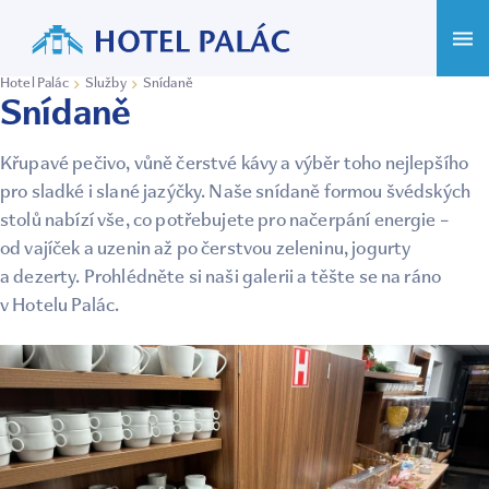
Hotel Palác
Služby
Snídaně
Snídaně
Křupavé pečivo, vůně čerstvé kávy a výběr toho nejlepšího
pro sladké i slané jazýčky. Naše snídaně formou švédských
stolů nabízí vše, co potřebujete pro načerpání energie –
od vajíček a uzenin až po čerstvou zeleninu, jogurty
a dezerty. Prohlédněte si naši galerii a těšte se na ráno
v Hotelu Palác.