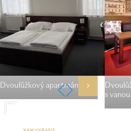
Dvoulůžkový apartmán
Dvoulů
s vanou
KAM VYRAZIT