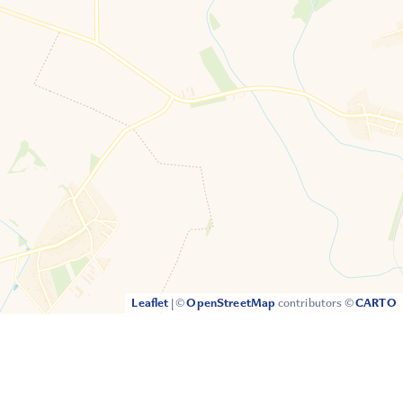
Leaflet
|
©
OpenStreetMap
contributors ©
CARTO