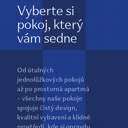
Vyberte si
pokoj, který
vám sedne
Od útulných
jednolůžkových pokojů
až po prostorná apartmá
– všechny naše pokoje
spojuje čistý design,
kvalitní vybavení a klidné
prostředí, kde si opravdu