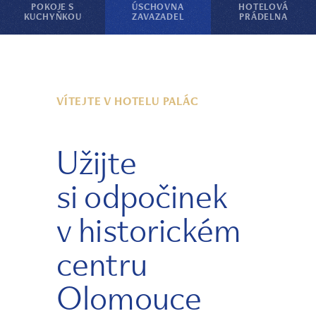
POKOJE S
ÚSCHOVNA
HOTELOVÁ
KUCHYŇKOU
ZAVAZADEL
PRÁDELNA
VÍTEJTE V HOTELU PALÁC
Užijte
si odpočinek
v historickém
centru
Olomouce