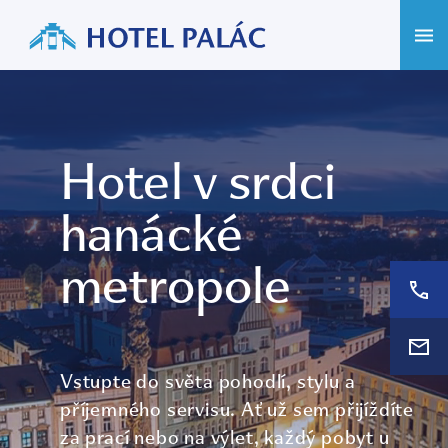
Hotel v srdci
hanácké
metropole
Vstupte do světa pohodlí, stylu a
příjemného servisu. Ať už sem přijíždíte
za prací nebo na výlet, každý pobyt u