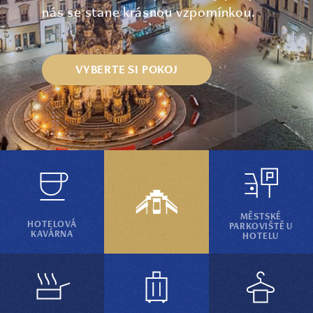
nás se stane krásnou vzpomínkou.
VYBERTE SI POKOJ
MĚSTSKÉ
HOTELOVÁ
PARKOVIŠTĚ U
KAVÁRNA
HOTELU