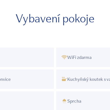
Vybavení pokoje
WiFi zdarma
onvice
Kuchyňský koutek s v
Sprcha