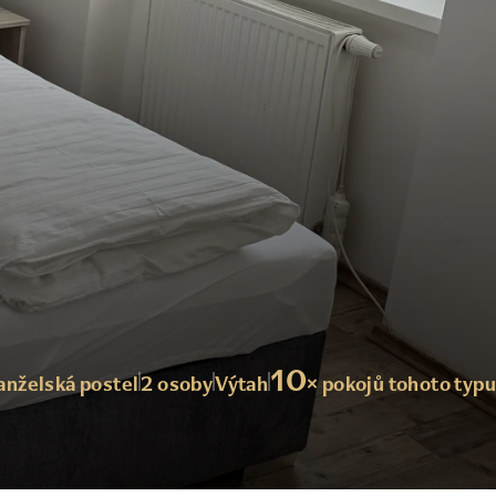
10
nželská postel
2 osoby
Výtah
× pokojů tohoto typu