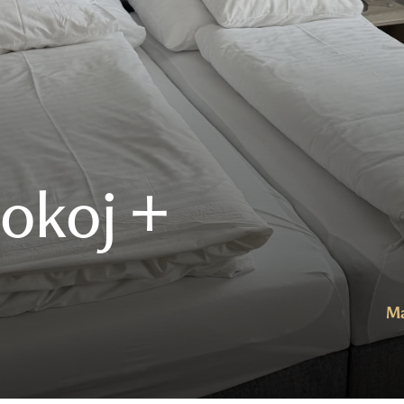
okoj +
Ma