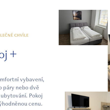
OLEČNÉ CHVÍLE
oj +
omfortní vybavení,
ro páry nebo dvě
é ubytování
. Pokoj
zvýhodněnou cenu.