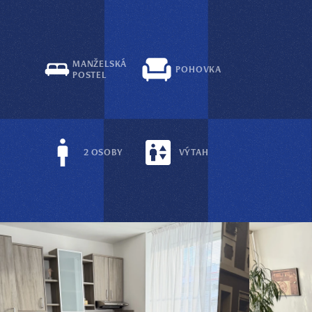
MANŽELSKÁ
POHOVKA
POSTEL
2 OSOBY
VÝTAH