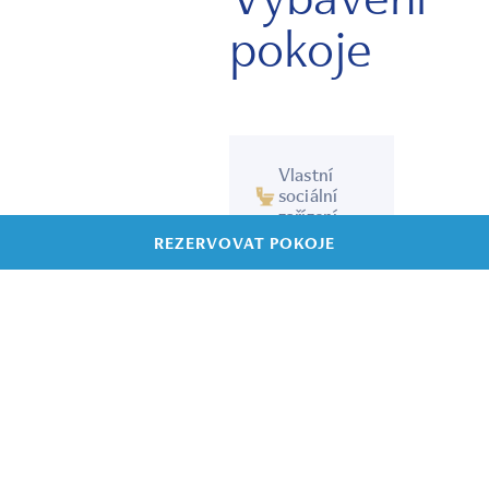
pokoje
Vlastní
sociální
zařízení
REZERVOVAT POKOJE
WiFi
zdarma
Lednice a
rychlovarná
konvice