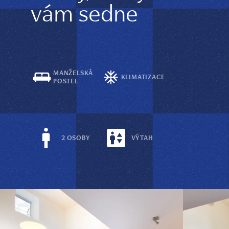
vám sedne
MANŽELSKÁ
KLIMATIZACE
POSTEL
2 OSOBY
VÝTAH